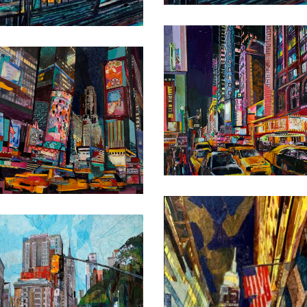
Date
Date
Date