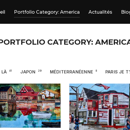
eil
Portfolio Category: America
Actualités
Bio
PORTFOLIO CATEGORY: AMERIC
 LÀ
41
JAPON
29
MÉDITERRANÉENNE
8
PARIS JE T