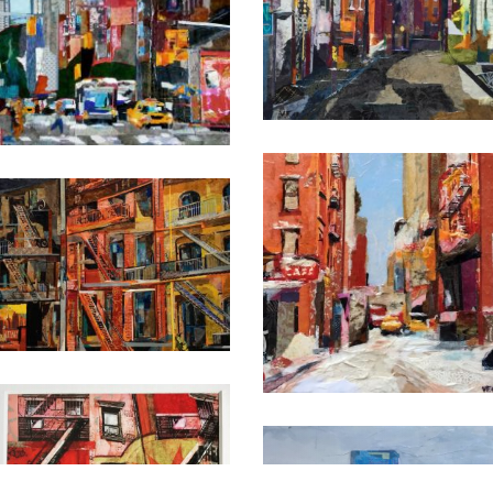
Date
Date
Date
Date