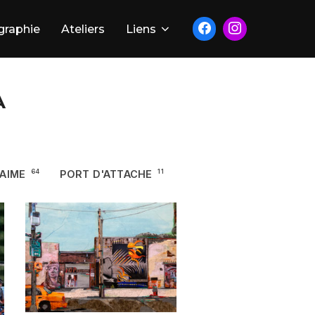
graphie
Ateliers
Liens
A
'AIME
64
PORT D'ATTACHE
11