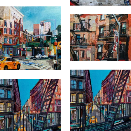
Date
Date
Date
Date
Date