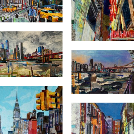
Date
Date
Date
Date