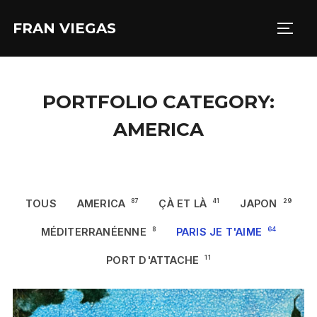
Aller
FRAN VIEGAS
au
PERM
contenu
PORTFOLIO CATEGORY:
AMERICA
TOUS
AMERICA
87
ÇÀ ET LÀ
41
JAPON
29
MÉDITERRANÉENNE
8
PARIS JE T'AIME
64
PORT D'ATTACHE
11