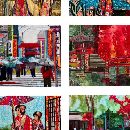
Date
Date
Date
Date