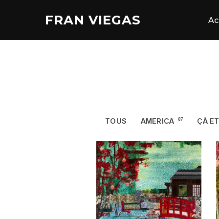
Aller
FRAN VIEGAS
au
Ac
contenu
TOUS
AMERICA
87
ÇÀ ET