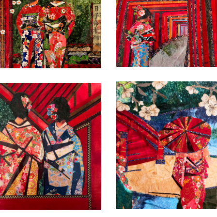
Date
Date
Date
Date