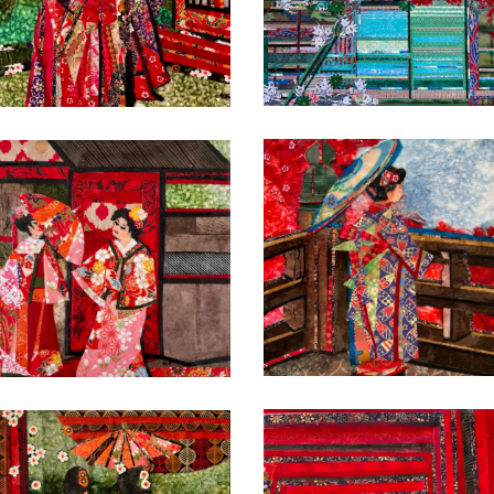
Date
Date
Date
Date