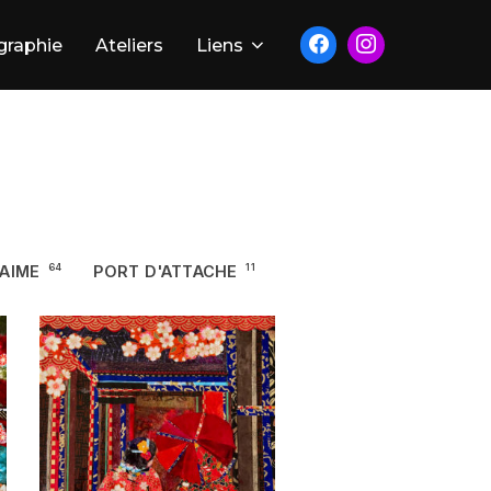
graphie
Ateliers
Liens
'AIME
64
PORT D'ATTACHE
11