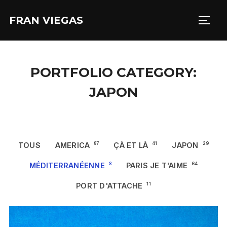
Aller
FRAN VIEGAS
au
PERM
contenu
PORTFOLIO CATEGORY:
JAPON
TOUS
AMERICA
87
ÇÀ ET LÀ
41
JAPON
29
MÉDITERRANÉENNE
8
PARIS JE T'AIME
64
PORT D'ATTACHE
11