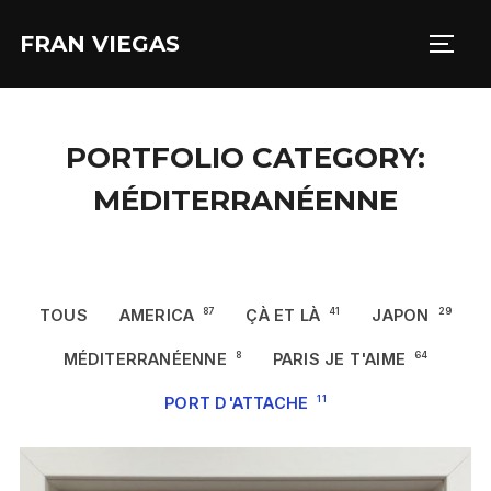
Aller
FRAN VIEGAS
au
PERM
contenu
PORTFOLIO CATEGORY:
MÉDITERRANÉENNE
TOUS
AMERICA
87
ÇÀ ET LÀ
41
JAPON
29
MÉDITERRANÉENNE
8
PARIS JE T'AIME
64
PORT D'ATTACHE
11