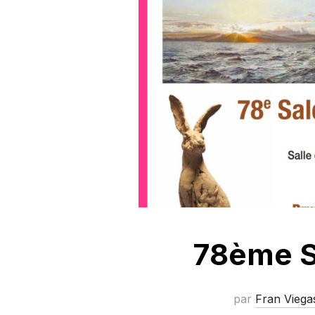
78ème S
par
Fran Viega