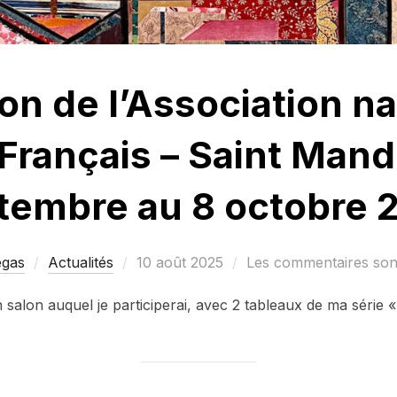
on de l’Association na
 Français – Saint Mand
tembre au 8 octobre 
Publié
egas
Actualités
10 août 2025
Les commentaires sont
le
 salon auquel je participerai, avec 2 tableaux de ma série 