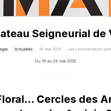
hateau Seigneurial de
Publié
egas
Actualités
18 mai 2025
Les commentaires sont
le
Du 16 au 24 mai 2025
Floral… Cercles des Ar