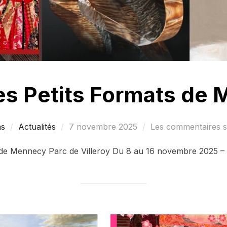
es Petits Formats de
Publié
as
Actualités
7 novembre 2025
Les commentaires so
le
 de Mennecy Parc de Villeroy Du 8 au 16 novembre 2025 – 