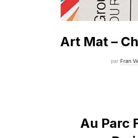
Art Mat – C
par
Fran Vi
Au Parc 