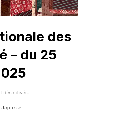
tionale des
é – du 25
2025
 désactivés.
« Japon »