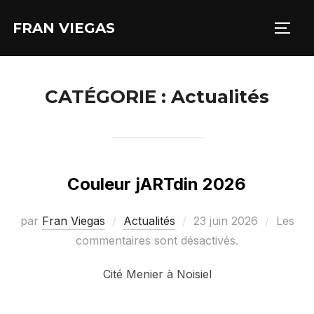
Aller
FRAN VIEGAS
au
PERM
contenu
CATÉGORIE :
Actualités
Couleur jARTdin 2026
Publié
par
Fran Viegas
Actualités
23 juin 2026
Les
le
commentaires sont désactivés.
Cité Menier à Noisiel