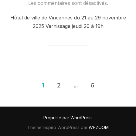
le
Les commentaires sont désactivés.
Hôtel de ville de Vincennes du 21 au 29 novembre
2025 Vernissage jeudi 20 à 19h
Navigation
1
2
…
6
des
articles
Propulsé par WordPress
Thème Inspiro WordPress par
WPZOOM