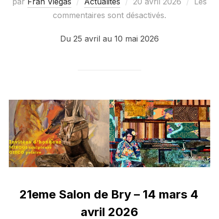
Publié
par
Fran Viegas
Actualités
20 avril 2026
Les
le
commentaires sont désactivés.
Du 25 avril au 10 mai 2026
21eme Salon de Bry – 14 mars 4
avril 2026