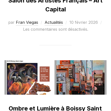
Salon des Artistes Français – Art
Capital
Publié
par
Fran Viegas
Actualités
10 février 2026
le
Les commentaires sont désactivés.
Ombre et Lumière à Boissy Saint