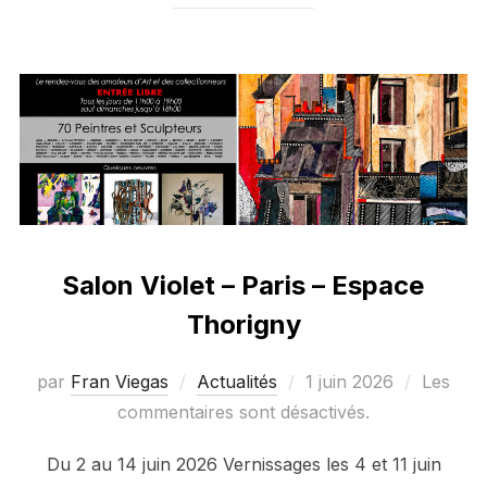
Salon Violet – Paris – Espace
Thorigny
Publié
par
Fran Viegas
Actualités
1 juin 2026
Les
le
commentaires sont désactivés.
Du 2 au 14 juin 2026 Vernissages les 4 et 11 juin