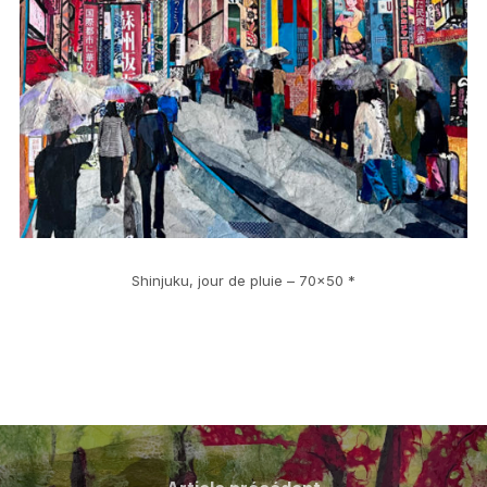
Shinjuku, jour de pluie – 70×50 *
Navigation