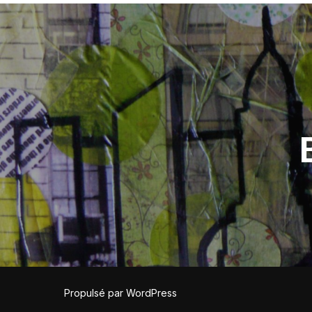
Navigation
de
l’article
Propulsé par WordPress