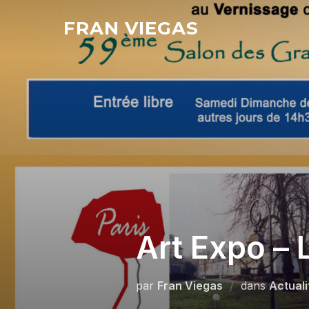
Aller
FRAN VIEGAS
au
contenu
Art Expo –
par
Fran Viegas
dans
Actuali