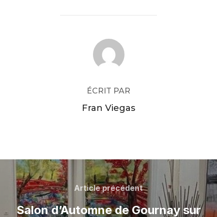
AUTEUR DE LA PUBLICATION
ÉCRIT PAR
Fran Viegas
Navigation
de
Article
Article précédent
précédent
l’article
Salon d’Automne de Gournay sur