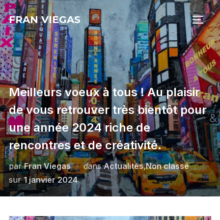
Aller
FRAN VIEGAS
au
PERM
contenu
Meilleurs voeux à tous ! Au plaisir
de vous retrouver très bientôt pour
une année 2024 riche de
rencontres et de créativité.
par
Fran Viegas
dans
Actualités
,
Non classé
Publié
sur
1 janvier 2024
le