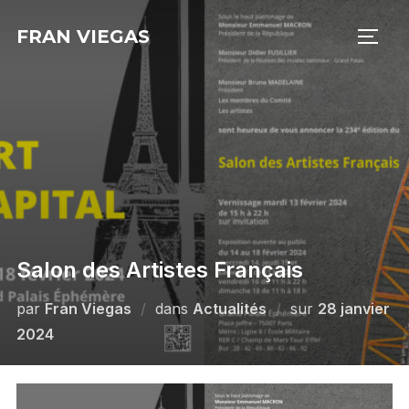
Aller
FRAN VIEGAS
au
PERM
contenu
Salon des Artistes Français
Publié
par
Fran Viegas
dans
Actualités
sur
28 janvier
le
2024