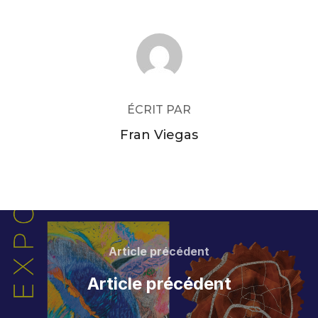
AUTEUR DE LA PUBLICATION
ÉCRIT PAR
Fran Viegas
Navigation
de
Article
Article précédent
précédent
l’article
Article précédent