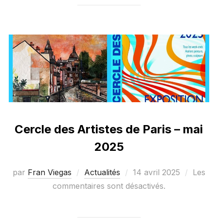
Cercle des Artistes de Paris – mai
2025
Publié
par
Fran Viegas
Actualités
14 avril 2025
Les
le
commentaires sont désactivés.