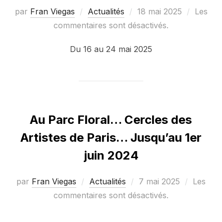
Publié
par
Fran Viegas
Actualités
18 mai 2025
Les
le
commentaires sont désactivés.
Du 16 au 24 mai 2025
Au Parc Floral… Cercles des
Artistes de Paris… Jusqu’au 1er
juin 2024
Publié
par
Fran Viegas
Actualités
7 mai 2025
Les
le
commentaires sont désactivés.