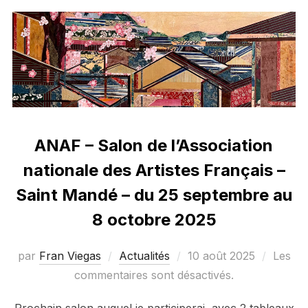
ANAF – Salon de l’Association
nationale des Artistes Français –
Saint Mandé – du 25 septembre au
8 octobre 2025
Publié
par
Fran Viegas
Actualités
10 août 2025
Les
le
commentaires sont désactivés.
Prochain salon auquel je participerai, avec 2 tableaux