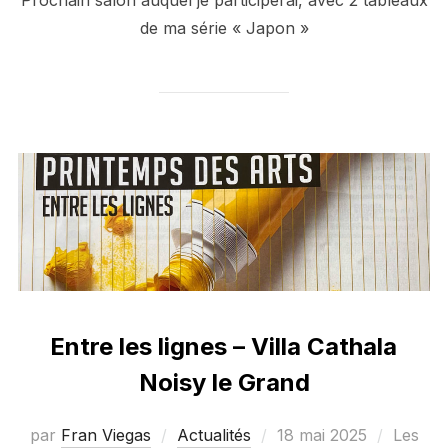
de ma série « Japon »
Entre les lignes – Villa Cathala
Noisy le Grand
Publié
par
Fran Viegas
Actualités
18 mai 2025
Les