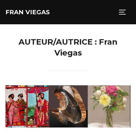
Aller
FRAN VIEGAS
au
PERM
contenu
AUTEUR/AUTRICE :
Fran
Viegas